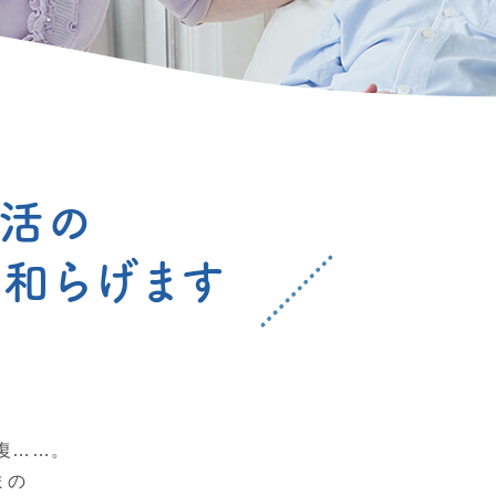
生活の
を和らげます
復……。
まの