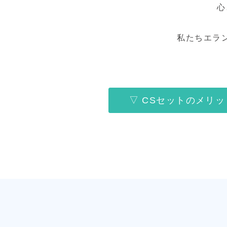
心
私たちエラ
▽ CSセットのメリッ